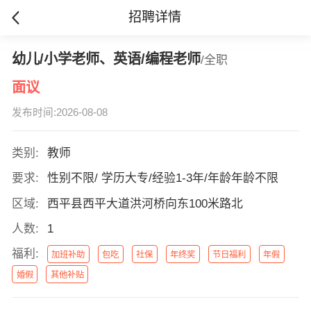
招聘详情
幼儿/小学老师、英语/编程老师
/全职
面议
发布时间:2026-08-08
类别:
教师
要求:
性别不限/ 学历大专/经验1-3年/年龄年龄不限
区域:
西平县西平大道洪河桥向东100米路北
人数:
1
福利:
加班补助
包吃
社保
年终奖
节日福利
年假
婚假
其他补贴