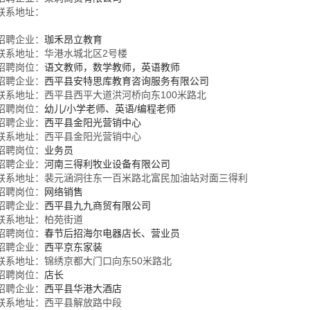
联系地址：
招聘企业：
珈禾昂立教育
联系地址：华港水城北区2号楼
招聘岗位：
语文教师，数学教师，英语教师
招聘企业：
西平县安特思库教育咨询服务有限公司
联系地址：西平县西平大道洪河桥向东100米路北
招聘岗位：
幼儿/小学老师、英语/编程老师
招聘企业：
西平县金阳光营销中心
联系地址：西平县金阳光营销中心
招聘岗位：
业务员
招聘企业：
河南三得利牧业设备有限公司
联系地址：裴元涵洞往东一百米路北富民加油站对面三得利
招聘岗位：
网络销售
招聘企业：
西平县九九商贸有限公司
联系地址：柏苑街道
招聘岗位：
春节后招海尔电器店长、营业员
招聘企业：
西平京东家装
联系地址：锦绣京都大门口向东50米路北
招聘岗位：
店长
招聘企业：
西平县华港大酒店
联系地址：西平县解放路中段